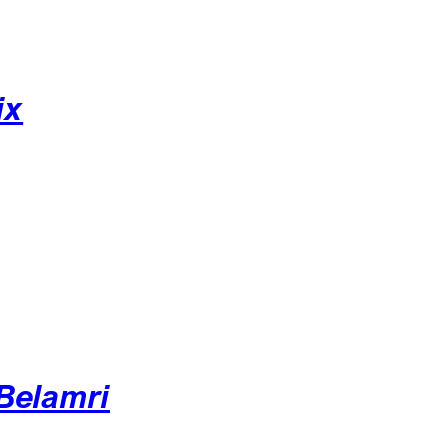
ix
Belamri